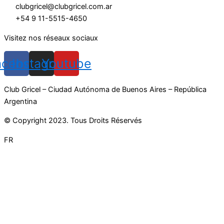
clubgricel@clubgricel.com.ar
+54 9 11-5515-4650
Visitez nos réseaux sociaux
acebook
Instagram
Youtube
Club Gricel – Ciudad Autónoma de Buenos Aires – República
Argentina
© Copyright 2023. Tous Droits Réservés
FR