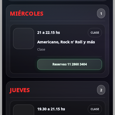
MIÉRCOLES
1
21 a 22.15 hs
CLASE
Americano, Rock n’ Roll y más
Clase
Reservas 11 2860 3404
JUEVES
2
19.30 a 21.15 hs
CLASE