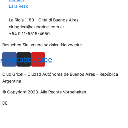
Laila Rezk
La Rioja 1180 - Città di Buenos Aires
clubgricel@clubgricel.com.ar
+54 9 11-5515-4650
Besuchen Sie unsere sozialen Netzwerke
acebook
Instagram
Youtube
Club Gricel – Ciudad Autónoma de Buenos Aires – República
Argentina
© Copyright 2023. Alle Rechte Vorbehalten
DE