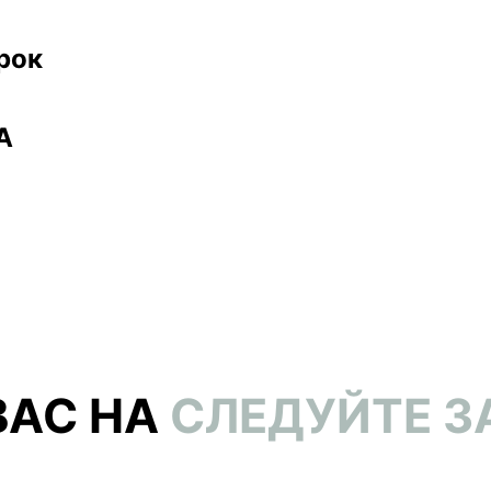
рок
А
АС НА
СЛЕДУЙТЕ З