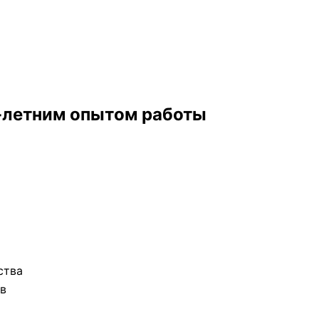
0-летним опытом работы
ства
в