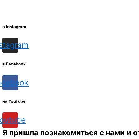
в Instagram
nstagram
в Facebook
acebook
на YouTube
outube
Я пришла познакомиться с нами и о