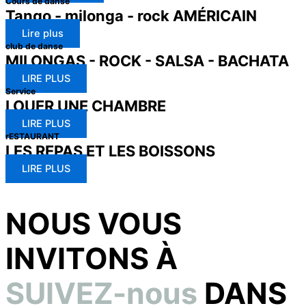
Cours de danse
Tango - milonga - rock AMÉRICAIN
Lire plus
club de danse
MILONGAS - ROCK - SALSA - BACHATA
LIRE PLUS
Service
LOUER UNE CHAMBRE
LIRE PLUS
rESTAURANT
LES REPAS ET LES BOISSONS
LIRE PLUS
NOUS VOUS
INVITONS À
SUIVEZ-nous
DANS