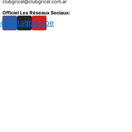
clubgricel@clubgricel.com.ar
Officiel Les Réseaux Sociaux:
acebook
Instagram
Youtube